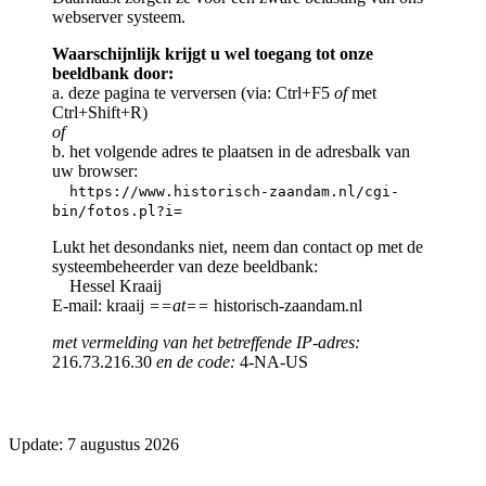
webserver systeem.
Waarschijnlijk krijgt u wel toegang tot onze
beeldbank door:
a. deze pagina te verversen (via: Ctrl+F5
of
met
Ctrl+Shift+R)
of
b. het volgende adres te plaatsen in de adresbalk van
uw browser:
https://www.historisch-zaandam.nl/cgi-
bin/fotos.pl?i=
Lukt het desondanks niet, neem dan contact op met de
systeembeheerder van deze beeldbank:
Hessel Kraaij
E-mail: kraaij
==at==
historisch-zaandam.nl
met vermelding van het betreffende IP-adres:
216.73.216.30
en de code:
4-NA-US
Update: 7 augustus 2026