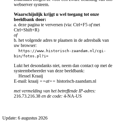
webserver systeem.
Waarschijnlijk krijgt u wel toegang tot onze
beeldbank door:
a. deze pagina te verversen (via: Ctrl+F5
of
met
Ctrl+Shift+R)
of
b. het volgende adres te plaatsen in de adresbalk van
uw browser:
https://www.historisch-zaandam.nl/cgi-
bin/fotos.pl?i=
Lukt het desondanks niet, neem dan contact op met de
systeembeheerder van deze beeldbank:
Hessel Kraaij
E-mail: kraaij
==at==
historisch-zaandam.nl
met vermelding van het betreffende IP-adres:
216.73.216.38
en de code:
4-NA-US
Update: 6 augustus 2026