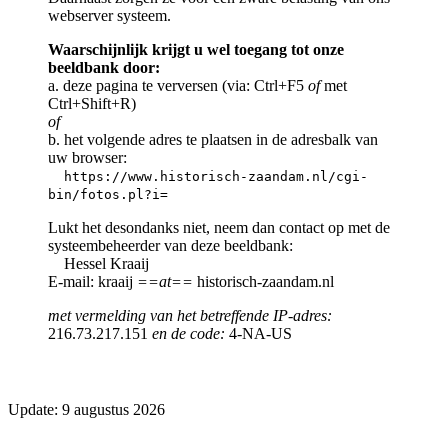
webserver systeem.
Waarschijnlijk krijgt u wel toegang tot onze
beeldbank door:
a. deze pagina te verversen (via: Ctrl+F5
of
met
Ctrl+Shift+R)
of
b. het volgende adres te plaatsen in de adresbalk van
uw browser:
https://www.historisch-zaandam.nl/cgi-
bin/fotos.pl?i=
Lukt het desondanks niet, neem dan contact op met de
systeembeheerder van deze beeldbank:
Hessel Kraaij
E-mail: kraaij
==at==
historisch-zaandam.nl
met vermelding van het betreffende IP-adres:
216.73.217.151
en de code:
4-NA-US
Update: 9 augustus 2026