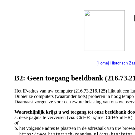
[Home] Historisch Z
B2: Geen toegang beeldbank (216.73.21
Het IP-adres van uw computer (216.73.216.125) lijkt uit een 
Dubieuze computers (waaronder bots) proberen in hoog tempo a
Daarnaast zorgen ze voor een zware belasting van ons webserv
Waarschijnlijk krijgt u wel toegang tot onze beeldbank doo
a. deze pagina te verversen (via: Ctrl+F5
of
met Ctrl+Shift+R)
of
b. het volgende adres te plaatsen in de adresbalk van uw brows
https://www.historisch-zaandam.nl/cgi-bin/fotos.