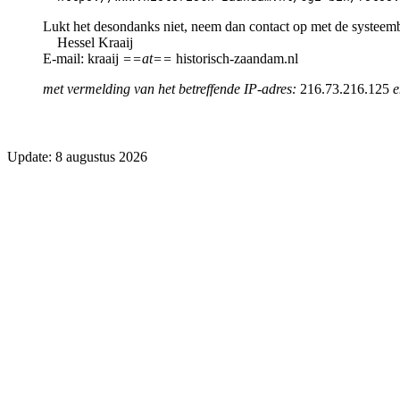
Lukt het desondanks niet, neem dan contact op met de systeem
Hessel Kraaij
E-mail: kraaij
==at==
historisch-zaandam.nl
met vermelding van het betreffende IP-adres:
216.73.216.125
e
Update: 8 augustus 2026