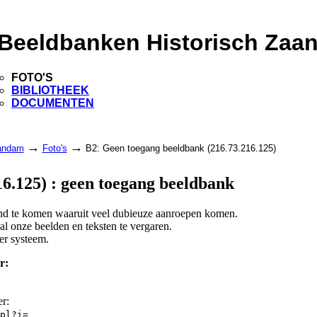
Beeldbanken Historisch Zaa
FOTO'S
BIBLIOTHEEK
DOCUMENTEN
→
→
aandam
Foto's
B2: Geen toegang beeldbank (216.73.216.125)
6.125) : geen toegang beeldbank
land te komen waaruit veel dubieuze aanroepen komen.
l onze beelden en teksten te vergaren.
er systeem.
r:
er:
pl?i=