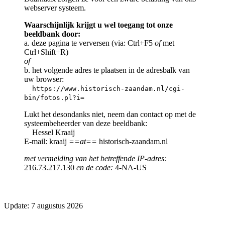
webserver systeem.
Waarschijnlijk krijgt u wel toegang tot onze
beeldbank door:
a. deze pagina te verversen (via: Ctrl+F5
of
met
Ctrl+Shift+R)
of
b. het volgende adres te plaatsen in de adresbalk van
uw browser:
https://www.historisch-zaandam.nl/cgi-
bin/fotos.pl?i=
Lukt het desondanks niet, neem dan contact op met de
systeembeheerder van deze beeldbank:
Hessel Kraaij
E-mail: kraaij
==at==
historisch-zaandam.nl
met vermelding van het betreffende IP-adres:
216.73.217.130
en de code:
4-NA-US
Update: 7 augustus 2026