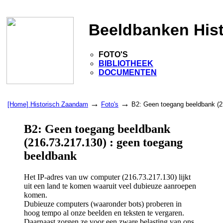
Beeldbanken His
FOTO'S
BIBLIOTHEEK
DOCUMENTEN
→
→
[Home] Historisch Zaandam
Foto's
B2: Geen toegang beeldbank (2
B2: Geen toegang beeldbank
(216.73.217.130) : geen toegang
beeldbank
Het IP-adres van uw computer (216.73.217.130) lijkt
uit een land te komen waaruit veel dubieuze aanroepen
komen.
Dubieuze computers (waaronder bots) proberen in
hoog tempo al onze beelden en teksten te vergaren.
Daarnaast zorgen ze voor een zware belasting van ons