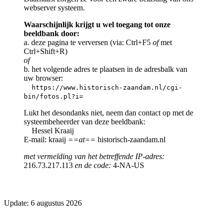
webserver systeem.
Waarschijnlijk krijgt u wel toegang tot onze
beeldbank door:
a. deze pagina te verversen (via: Ctrl+F5
of
met
Ctrl+Shift+R)
of
b. het volgende adres te plaatsen in de adresbalk van
uw browser:
https://www.historisch-zaandam.nl/cgi-
bin/fotos.pl?i=
Lukt het desondanks niet, neem dan contact op met de
systeembeheerder van deze beeldbank:
Hessel Kraaij
E-mail: kraaij
==at==
historisch-zaandam.nl
met vermelding van het betreffende IP-adres:
216.73.217.113
en de code:
4-NA-US
Update: 6 augustus 2026