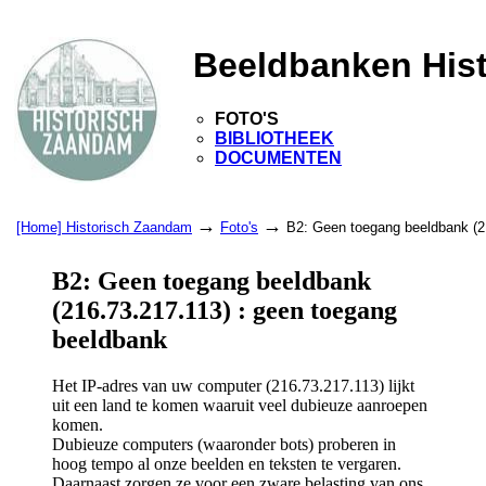
Beeldbanken His
FOTO'S
BIBLIOTHEEK
DOCUMENTEN
→
→
[Home] Historisch Zaandam
Foto's
B2: Geen toegang beeldbank (2
B2: Geen toegang beeldbank
(216.73.217.113) : geen toegang
beeldbank
Het IP-adres van uw computer (216.73.217.113) lijkt
uit een land te komen waaruit veel dubieuze aanroepen
komen.
Dubieuze computers (waaronder bots) proberen in
hoog tempo al onze beelden en teksten te vergaren.
Daarnaast zorgen ze voor een zware belasting van ons