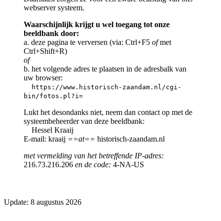
webserver systeem.
Waarschijnlijk krijgt u wel toegang tot onze
beeldbank door:
a. deze pagina te verversen (via: Ctrl+F5
of
met
Ctrl+Shift+R)
of
b. het volgende adres te plaatsen in de adresbalk van
uw browser:
https://www.historisch-zaandam.nl/cgi-
bin/fotos.pl?i=
Lukt het desondanks niet, neem dan contact op met de
systeembeheerder van deze beeldbank:
Hessel Kraaij
E-mail: kraaij
==at==
historisch-zaandam.nl
met vermelding van het betreffende IP-adres:
216.73.216.206
en de code:
4-NA-US
Update: 8 augustus 2026