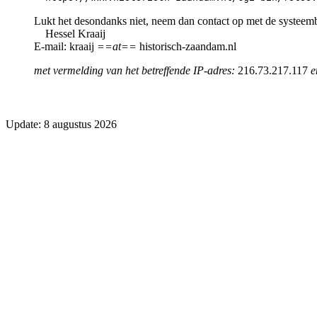
Lukt het desondanks niet, neem dan contact op met de systeem
Hessel Kraaij
E-mail: kraaij
==at==
historisch-zaandam.nl
met vermelding van het betreffende IP-adres:
216.73.217.117
e
Update: 8 augustus 2026