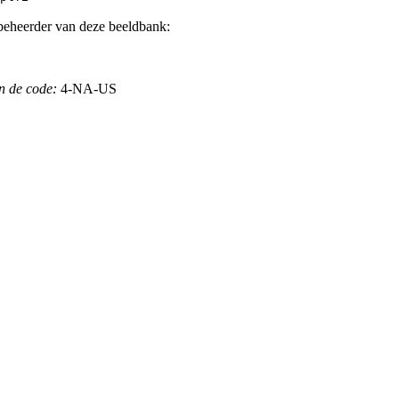
beheerder van deze beeldbank:
n de code:
4-NA-US