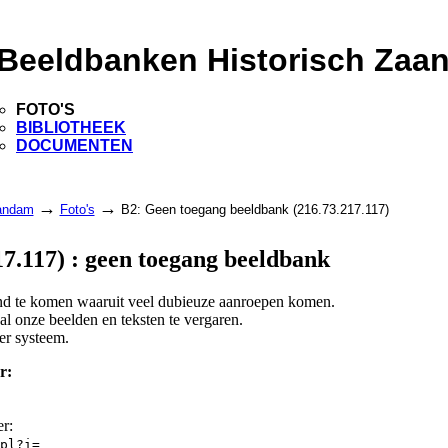
Beeldbanken Historisch Zaa
FOTO'S
BIBLIOTHEEK
DOCUMENTEN
→
→
aandam
Foto's
B2: Geen toegang beeldbank (216.73.217.117)
7.117) : geen toegang beeldbank
land te komen waaruit veel dubieuze aanroepen komen.
l onze beelden en teksten te vergaren.
er systeem.
r:
er:
pl?i=