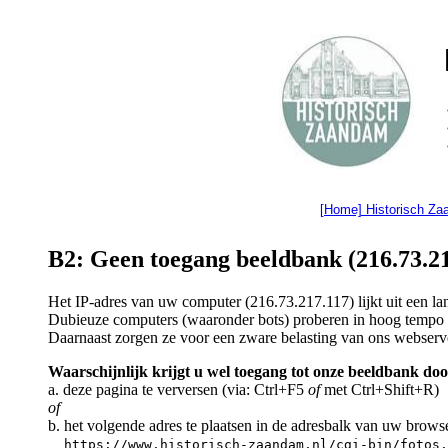
[Home] Historisch Z
B2: Geen toegang beeldbank (216.73.21
Het IP-adres van uw computer (216.73.217.117) lijkt uit een 
Dubieuze computers (waaronder bots) proberen in hoog tempo a
Daarnaast zorgen ze voor een zware belasting van ons webserv
Waarschijnlijk krijgt u wel toegang tot onze beeldbank doo
a. deze pagina te verversen (via: Ctrl+F5
of
met Ctrl+Shift+R)
of
b. het volgende adres te plaatsen in de adresbalk van uw brows
https://www.historisch-zaandam.nl/cgi-bin/fotos.