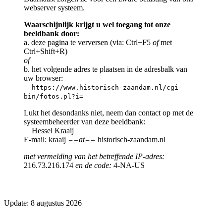
webserver systeem.
Waarschijnlijk krijgt u wel toegang tot onze
beeldbank door:
a. deze pagina te verversen (via: Ctrl+F5
of
met
Ctrl+Shift+R)
of
b. het volgende adres te plaatsen in de adresbalk van
uw browser:
https://www.historisch-zaandam.nl/cgi-
bin/fotos.pl?i=
Lukt het desondanks niet, neem dan contact op met de
systeembeheerder van deze beeldbank:
Hessel Kraaij
E-mail: kraaij
==at==
historisch-zaandam.nl
met vermelding van het betreffende IP-adres:
216.73.216.174
en de code:
4-NA-US
Update: 8 augustus 2026