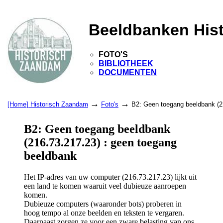
Beeldbanken His
FOTO'S
BIBLIOTHEEK
DOCUMENTEN
→
→
[Home] Historisch Zaandam
Foto's
B2: Geen toegang beeldbank (2
B2: Geen toegang beeldbank
(216.73.217.23) : geen toegang
beeldbank
Het IP-adres van uw computer (216.73.217.23) lijkt uit
een land te komen waaruit veel dubieuze aanroepen
komen.
Dubieuze computers (waaronder bots) proberen in
hoog tempo al onze beelden en teksten te vergaren.
Daarnaast zorgen ze voor een zware belasting van ons