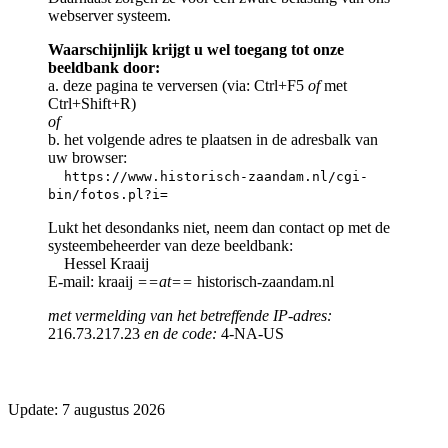
webserver systeem.
Waarschijnlijk krijgt u wel toegang tot onze
beeldbank door:
a. deze pagina te verversen (via: Ctrl+F5
of
met
Ctrl+Shift+R)
of
b. het volgende adres te plaatsen in de adresbalk van
uw browser:
https://www.historisch-zaandam.nl/cgi-
bin/fotos.pl?i=
Lukt het desondanks niet, neem dan contact op met de
systeembeheerder van deze beeldbank:
Hessel Kraaij
E-mail: kraaij
==at==
historisch-zaandam.nl
met vermelding van het betreffende IP-adres:
216.73.217.23
en de code:
4-NA-US
Update: 7 augustus 2026