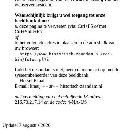
webserver systeem.
Waarschijnlijk krijgt u wel toegang tot onze
beeldbank door:
a. deze pagina te verversen (via: Ctrl+F5
of
met
Ctrl+Shift+R)
of
b. het volgende adres te plaatsen in de adresbalk van
uw browser:
https://www.historisch-zaandam.nl/cgi-
bin/fotos.pl?i=
Lukt het desondanks niet, neem dan contact op met de
systeembeheerder van deze beeldbank:
Hessel Kraaij
E-mail: kraaij
==at==
historisch-zaandam.nl
met vermelding van het betreffende IP-adres:
216.73.217.14
en de code:
4-NA-US
Update: 7 augustus 2026