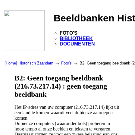
Beeldbanken His
FOTO'S
BIBLIOTHEEK
DOCUMENTEN
→
→
[Home] Historisch Zaandam
Foto's
B2: Geen toegang beeldbank (2
B2: Geen toegang beeldbank
(216.73.217.14) : geen toegang
beeldbank
Het IP-adres van uw computer (216.73.217.14) lijkt uit
een land te komen waaruit veel dubieuze aanroepen
komen.
Dubieuze computers (waaronder bots) proberen in
hoog tempo al onze beelden en teksten te vergaren.
Daarnaast zorgen ze voor een zware belasting van ons