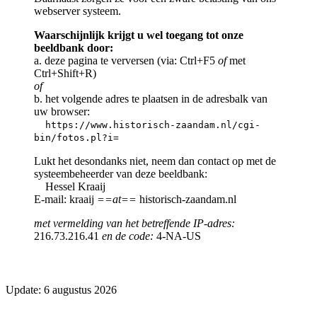
webserver systeem.
Waarschijnlijk krijgt u wel toegang tot onze
beeldbank door:
a. deze pagina te verversen (via: Ctrl+F5
of
met
Ctrl+Shift+R)
of
b. het volgende adres te plaatsen in de adresbalk van
uw browser:
https://www.historisch-zaandam.nl/cgi-
bin/fotos.pl?i=
Lukt het desondanks niet, neem dan contact op met de
systeembeheerder van deze beeldbank:
Hessel Kraaij
E-mail: kraaij
==at==
historisch-zaandam.nl
met vermelding van het betreffende IP-adres:
216.73.216.41
en de code:
4-NA-US
Update: 6 augustus 2026