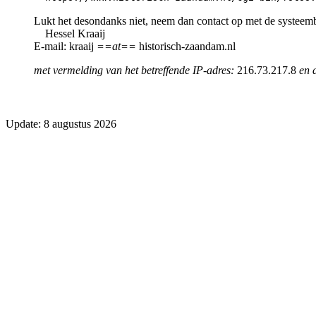
Lukt het desondanks niet, neem dan contact op met de systeem
Hessel Kraaij
E-mail: kraaij
==at==
historisch-zaandam.nl
met vermelding van het betreffende IP-adres:
216.73.217.8
en 
Update: 8 augustus 2026