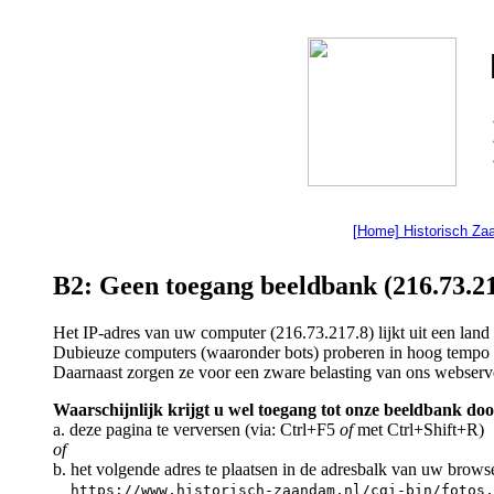
[Home] Historisch Z
B2: Geen toegang beeldbank (216.73.21
Het IP-adres van uw computer (216.73.217.8) lijkt uit een lan
Dubieuze computers (waaronder bots) proberen in hoog tempo a
Daarnaast zorgen ze voor een zware belasting van ons webserv
Waarschijnlijk krijgt u wel toegang tot onze beeldbank doo
a. deze pagina te verversen (via: Ctrl+F5
of
met Ctrl+Shift+R)
of
b. het volgende adres te plaatsen in de adresbalk van uw brows
https://www.historisch-zaandam.nl/cgi-bin/fotos.