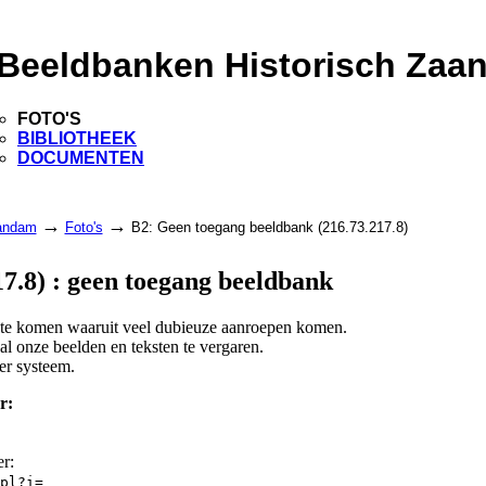
Beeldbanken Historisch Zaa
FOTO'S
BIBLIOTHEEK
DOCUMENTEN
→
→
aandam
Foto's
B2: Geen toegang beeldbank (216.73.217.8)
7.8) : geen toegang beeldbank
d te komen waaruit veel dubieuze aanroepen komen.
l onze beelden en teksten te vergaren.
er systeem.
r:
er:
pl?i=