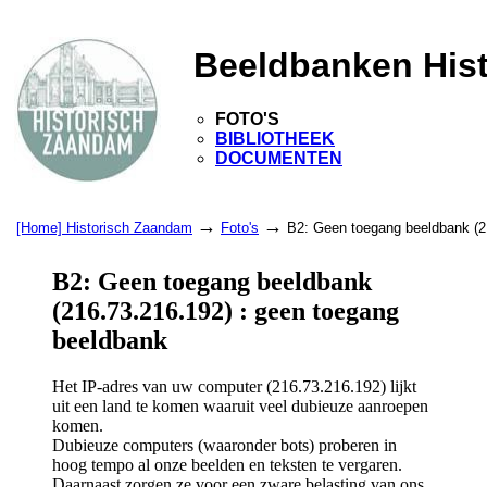
Beeldbanken His
FOTO'S
BIBLIOTHEEK
DOCUMENTEN
→
→
[Home] Historisch Zaandam
Foto's
B2: Geen toegang beeldbank (2
B2: Geen toegang beeldbank
(216.73.216.192) : geen toegang
beeldbank
Het IP-adres van uw computer (216.73.216.192) lijkt
uit een land te komen waaruit veel dubieuze aanroepen
komen.
Dubieuze computers (waaronder bots) proberen in
hoog tempo al onze beelden en teksten te vergaren.
Daarnaast zorgen ze voor een zware belasting van ons