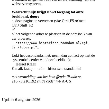
webserver systeem.
Waarschijnlijk krijgt u wel toegang tot onze
beeldbank door:
a. deze pagina te verversen (via: Ctrl+F5
of
met
Ctrl+Shift+R)
of
b. het volgende adres te plaatsen in de adresbalk van
uw browser:
https://www.historisch-zaandam.nl/cgi-
bin/fotos.pl?i=
Lukt het desondanks niet, neem dan contact op met de
systeembeheerder van deze beeldbank:
Hessel Kraaij
E-mail: kraaij
==at==
historisch-zaandam.nl
met vermelding van het betreffende IP-adres:
216.73.216.192
en de code:
4-NA-US
Update: 6 augustus 2026