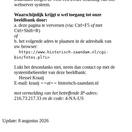
webserver systeem.
Waarschijnlijk krijgt u wel toegang tot onze
beeldbank door:
a. deze pagina te verversen (via: Ctrl+F5
of
met
Ctrl+Shift+R)
of
b. het volgende adres te plaatsen in de adresbalk van
uw browser:
https://www.historisch-zaandam.nl/cgi-
bin/fotos.pl?i=
Lukt het desondanks niet, neem dan contact op met de
systeembeheerder van deze beeldbank:
Hessel Kraaij
E-mail: kraaij
==at==
historisch-zaandam.nl
met vermelding van het betreffende IP-adres:
216.73.217.33
en de code:
4-NA-US
Update: 8 augustus 2026