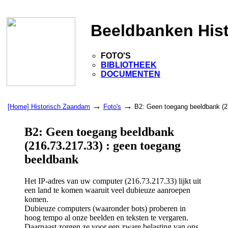
Beeldbanken His
FOTO'S
BIBLIOTHEEK
DOCUMENTEN
→
→
[Home] Historisch Zaandam
Foto's
B2: Geen toegang beeldbank (2
B2: Geen toegang beeldbank
(216.73.217.33) : geen toegang
beeldbank
Het IP-adres van uw computer (216.73.217.33) lijkt uit
een land te komen waaruit veel dubieuze aanroepen
komen.
Dubieuze computers (waaronder bots) proberen in
hoog tempo al onze beelden en teksten te vergaren.
Daarnaast zorgen ze voor een zware belasting van ons