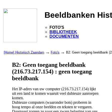
Beeldbanken His
FOTO'S
BIBLIOTHEEK
DOCUMENTEN
→
→
[Home] Historisch Zaandam
Foto's
B2: Geen toegang beeldbank (2
B2: Geen toegang beeldbank
(216.73.217.154) : geen toegang
beeldbank
Het IP-adres van uw computer (216.73.217.154) lijkt
uit een land te komen waaruit veel dubieuze aanroepen
komen.
Dubieuze computers (waaronder bots) proberen in
hoog tempo al onze beelden en teksten te vergaren.
Daarnaast zorgen ze voor een zware belasting van ons