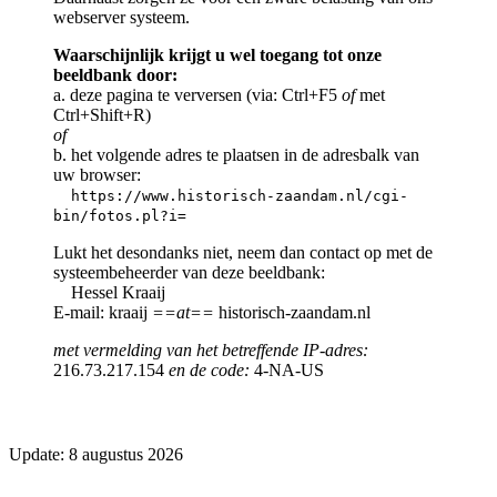
webserver systeem.
Waarschijnlijk krijgt u wel toegang tot onze
beeldbank door:
a. deze pagina te verversen (via: Ctrl+F5
of
met
Ctrl+Shift+R)
of
b. het volgende adres te plaatsen in de adresbalk van
uw browser:
https://www.historisch-zaandam.nl/cgi-
bin/fotos.pl?i=
Lukt het desondanks niet, neem dan contact op met de
systeembeheerder van deze beeldbank:
Hessel Kraaij
E-mail: kraaij
==at==
historisch-zaandam.nl
met vermelding van het betreffende IP-adres:
216.73.217.154
en de code:
4-NA-US
Update: 8 augustus 2026