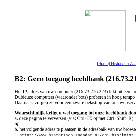
[Home] Historisch Z
B2: Geen toegang beeldbank (216.73.21
Het IP-adres van uw computer (216.73.216.223) lijkt uit een 
Dubieuze computers (waaronder bots) proberen in hoog tempo a
Daarnaast zorgen ze voor een zware belasting van ons webserv
Waarschijnlijk krijgt u wel toegang tot onze beeldbank doo
a. deze pagina te verversen (via: Ctrl+F5
of
met Ctrl+Shift+R)
of
b. het volgende adres te plaatsen in de adresbalk van uw brows
https://www.historisch-zaandam.nl/cgi-bin/fotos.