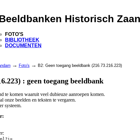
Beeldbanken Historisch Zaa
FOTO'S
BIBLIOTHEEK
DOCUMENTEN
→
→
aandam
Foto's
B2: Geen toegang beeldbank (216.73.216.223)
6.223) : geen toegang beeldbank
land te komen waaruit veel dubieuze aanroepen komen.
l onze beelden en teksten te vergaren.
er systeem.
r:
er:
pl?i=