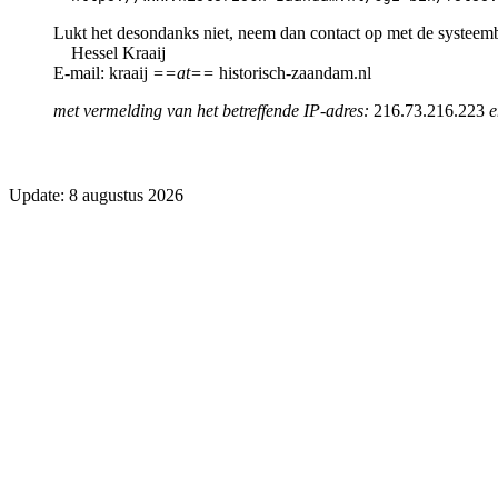
Lukt het desondanks niet, neem dan contact op met de systeem
Hessel Kraaij
E-mail: kraaij
==at==
historisch-zaandam.nl
met vermelding van het betreffende IP-adres:
216.73.216.223
e
Update: 8 augustus 2026