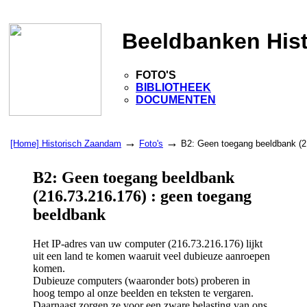
Beeldbanken His
FOTO'S
BIBLIOTHEEK
DOCUMENTEN
→
→
[Home] Historisch Zaandam
Foto's
B2: Geen toegang beeldbank (2
B2: Geen toegang beeldbank
(216.73.216.176) : geen toegang
beeldbank
Het IP-adres van uw computer (216.73.216.176) lijkt
uit een land te komen waaruit veel dubieuze aanroepen
komen.
Dubieuze computers (waaronder bots) proberen in
hoog tempo al onze beelden en teksten te vergaren.
Daarnaast zorgen ze voor een zware belasting van ons