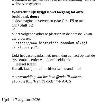
webserver systeem.
Waarschijnlijk krijgt u wel toegang tot onze
beeldbank door:
a. deze pagina te verversen (via: Ctrl+F5
of
met
Ctrl+Shift+R)
of
b. het volgende adres te plaatsen in de adresbalk van
uw browser:
https://www.historisch-zaandam.nl/cgi-
bin/fotos.pl?i=
Lukt het desondanks niet, neem dan contact op met de
systeembeheerder van deze beeldbank:
Hessel Kraaij
E-mail: kraaij
==at==
historisch-zaandam.nl
met vermelding van het betreffende IP-adres:
216.73.216.176
en de code:
4-NA-US
Update: 7 augustus 2026