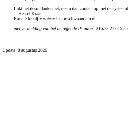
Lukt het desondanks niet, neem dan contact op met de systeem
Hessel Kraaij
E-mail: kraaij
==at==
historisch-zaandam.nl
met vermelding van het betreffende IP-adres:
216.73.217.15
en
Update: 8 augustus 2026