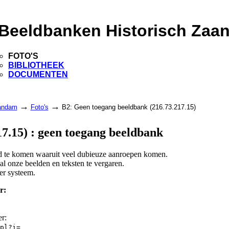
Beeldbanken Historisch Zaa
FOTO'S
BIBLIOTHEEK
DOCUMENTEN
→
→
aandam
Foto's
B2: Geen toegang beeldbank (216.73.217.15)
7.15) : geen toegang beeldbank
and te komen waaruit veel dubieuze aanroepen komen.
l onze beelden en teksten te vergaren.
er systeem.
r:
er:
pl?i=