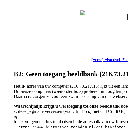
[Home] Historisch Z
B2: Geen toegang beeldbank (216.73.21
Het IP-adres van uw computer (216.73.217.15) lijkt uit een l
Dubieuze computers (waaronder bots) proberen in hoog tempo a
Daarnaast zorgen ze voor een zware belasting van ons webserv
Waarschijnlijk krijgt u wel toegang tot onze beeldbank doo
a. deze pagina te verversen (via: Ctrl+F5
of
met Ctrl+Shift+R)
of
b. het volgende adres te plaatsen in de adresbalk van uw brows
https://www.historisch-zaandam.nl/cgi-bin/fotos.