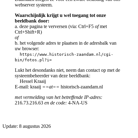
webserver systeem.
Waarschijnlijk krijgt u wel toegang tot onze
beeldbank door:
a. deze pagina te verversen (via: Ctrl+F5
of
met
Ctrl+Shift+R)
of
b. het volgende adres te plaatsen in de adresbalk van
uw browser:
https://www.historisch-zaandam.nl/cgi-
bin/fotos.pl?i=
Lukt het desondanks niet, neem dan contact op met de
systeembeheerder van deze beeldbank:
Hessel Kraaij
E-mail: kraaij
==at==
historisch-zaandam.nl
met vermelding van het betreffende IP-adres:
216.73.216.63
en de code:
4-NA-US
Update: 8 augustus 2026