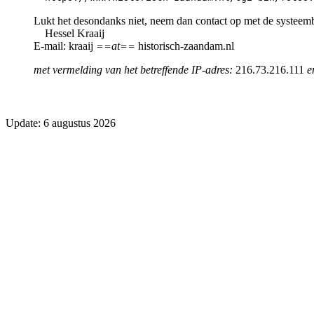
Lukt het desondanks niet, neem dan contact op met de systeem
Hessel Kraaij
E-mail: kraaij
==at==
historisch-zaandam.nl
met vermelding van het betreffende IP-adres:
216.73.216.111
e
Update: 6 augustus 2026