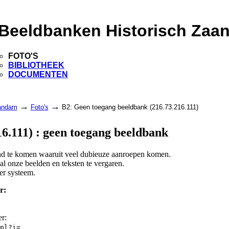
Beeldbanken Historisch Zaa
FOTO'S
BIBLIOTHEEK
DOCUMENTEN
→
→
aandam
Foto's
B2: Geen toegang beeldbank (216.73.216.111)
6.111) : geen toegang beeldbank
and te komen waaruit veel dubieuze aanroepen komen.
l onze beelden en teksten te vergaren.
er systeem.
r:
er:
pl?i=