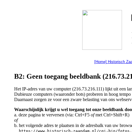
[Home] Historisch Z
B2: Geen toegang beeldbank (216.73.21
Het IP-adres van uw computer (216.73.216.111) lijkt uit een l
Dubieuze computers (waaronder bots) proberen in hoog tempo a
Daarnaast zorgen ze voor een zware belasting van ons webserv
Waarschijnlijk krijgt u wel toegang tot onze beeldbank doo
a. deze pagina te verversen (via: Ctrl+F5
of
met Ctrl+Shift+R)
of
b. het volgende adres te plaatsen in de adresbalk van uw brows
https://www.historisch-zaandam.nl/cgi-bin/fotos.