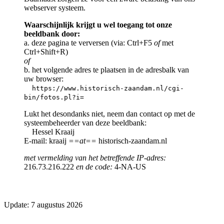
webserver systeem.
Waarschijnlijk krijgt u wel toegang tot onze
beeldbank door:
a. deze pagina te verversen (via: Ctrl+F5
of
met
Ctrl+Shift+R)
of
b. het volgende adres te plaatsen in de adresbalk van
uw browser:
https://www.historisch-zaandam.nl/cgi-
bin/fotos.pl?i=
Lukt het desondanks niet, neem dan contact op met de
systeembeheerder van deze beeldbank:
Hessel Kraaij
E-mail: kraaij
==at==
historisch-zaandam.nl
met vermelding van het betreffende IP-adres:
216.73.216.222
en de code:
4-NA-US
Update: 7 augustus 2026