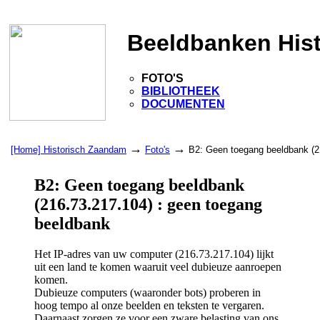
Beeldbanken His
FOTO'S
BIBLIOTHEEK
DOCUMENTEN
→
→
[Home] Historisch Zaandam
Foto's
B2: Geen toegang beeldbank (2
B2: Geen toegang beeldbank
(216.73.217.104) : geen toegang
beeldbank
Het IP-adres van uw computer (216.73.217.104) lijkt
uit een land te komen waaruit veel dubieuze aanroepen
komen.
Dubieuze computers (waaronder bots) proberen in
hoog tempo al onze beelden en teksten te vergaren.
Daarnaast zorgen ze voor een zware belasting van ons