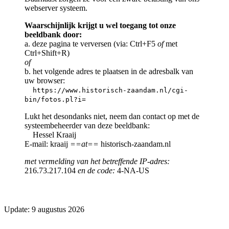
webserver systeem.
Waarschijnlijk krijgt u wel toegang tot onze
beeldbank door:
a. deze pagina te verversen (via: Ctrl+F5
of
met
Ctrl+Shift+R)
of
b. het volgende adres te plaatsen in de adresbalk van
uw browser:
https://www.historisch-zaandam.nl/cgi-
bin/fotos.pl?i=
Lukt het desondanks niet, neem dan contact op met de
systeembeheerder van deze beeldbank:
Hessel Kraaij
E-mail: kraaij
==at==
historisch-zaandam.nl
met vermelding van het betreffende IP-adres:
216.73.217.104
en de code:
4-NA-US
Update: 9 augustus 2026