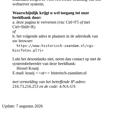
webserver systeem.
Waarschijnlijk krijgt u wel toegang tot onze
beeldbank door:
a. deze pagina te verversen (via: Ctrl+F5
of
met
Ctrl+Shift+R)
of
b. het volgende adres te plaatsen in de adresbalk van
uw browser:
https://www.historisch-zaandam.nl/cgi-
bin/fotos.pl?i=
Lukt het desondanks niet, neem dan contact op met de
systeembeheerder van deze beeldbank:
Hessel Kraaij
E-mail: kraaij
==at==
historisch-zaandam.nl
met vermelding van het betreffende IP-adres:
216.73.216.253
en de code:
4-NA-US
Update: 7 augustus 2026