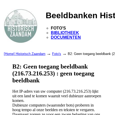
Beeldbanken His
FOTO'S
BIBLIOTHEEK
DOCUMENTEN
→
→
[Home] Historisch Zaandam
Foto's
B2: Geen toegang beeldbank (2
B2: Geen toegang beeldbank
(216.73.216.253) : geen toegang
beeldbank
Het IP-adres van uw computer (216.73.216.253) lijkt
uit een land te komen waaruit veel dubieuze aanroepen
komen.
Dubieuze computers (waaronder bots) proberen in
hoog tempo al onze beelden en teksten te vergaren.
Daarnaast zorgen ze voor een zware belasting van ons