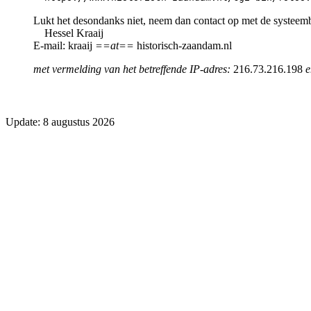
Lukt het desondanks niet, neem dan contact op met de systeem
Hessel Kraaij
E-mail: kraaij
==at==
historisch-zaandam.nl
met vermelding van het betreffende IP-adres:
216.73.216.198
e
Update: 8 augustus 2026