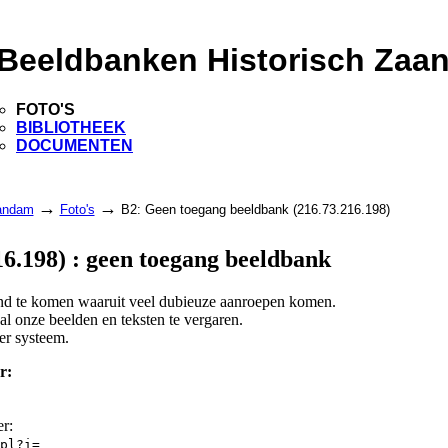
Beeldbanken Historisch Zaa
FOTO'S
BIBLIOTHEEK
DOCUMENTEN
→
→
aandam
Foto's
B2: Geen toegang beeldbank (216.73.216.198)
6.198) : geen toegang beeldbank
land te komen waaruit veel dubieuze aanroepen komen.
l onze beelden en teksten te vergaren.
er systeem.
r:
er:
pl?i=