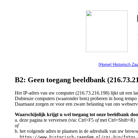
[Home] Historisch Z
B2: Geen toegang beeldbank (216.73.21
Het IP-adres van uw computer (216.73.216.198) lijkt uit een 
Dubieuze computers (waaronder bots) proberen in hoog tempo a
Daarnaast zorgen ze voor een zware belasting van ons webserv
Waarschijnlijk krijgt u wel toegang tot onze beeldbank doo
a. deze pagina te verversen (via: Ctrl+F5
of
met Ctrl+Shift+R)
of
b. het volgende adres te plaatsen in de adresbalk van uw brows
https://www.historisch-zaandam.nl/cgi-bin/fotos.