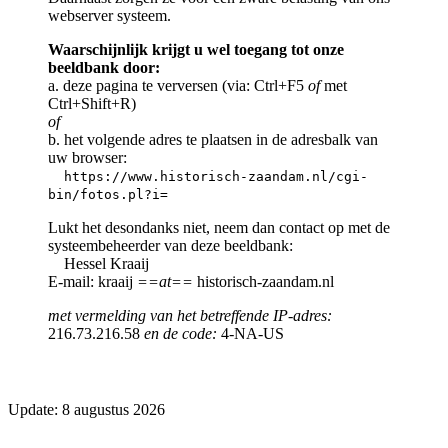
webserver systeem.
Waarschijnlijk krijgt u wel toegang tot onze
beeldbank door:
a. deze pagina te verversen (via: Ctrl+F5
of
met
Ctrl+Shift+R)
of
b. het volgende adres te plaatsen in de adresbalk van
uw browser:
https://www.historisch-zaandam.nl/cgi-
bin/fotos.pl?i=
Lukt het desondanks niet, neem dan contact op met de
systeembeheerder van deze beeldbank:
Hessel Kraaij
E-mail: kraaij
==at==
historisch-zaandam.nl
met vermelding van het betreffende IP-adres:
216.73.216.58
en de code:
4-NA-US
Update: 8 augustus 2026