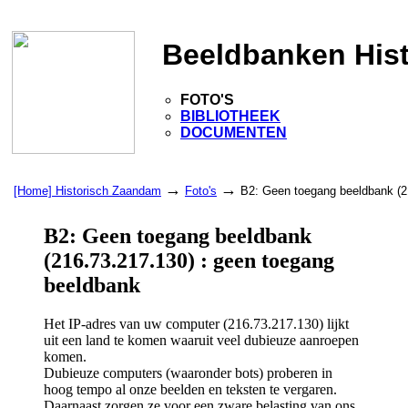
Beeldbanken His
FOTO'S
BIBLIOTHEEK
DOCUMENTEN
→
→
[Home] Historisch Zaandam
Foto's
B2: Geen toegang beeldbank (2
B2: Geen toegang beeldbank
(216.73.217.130) : geen toegang
beeldbank
Het IP-adres van uw computer (216.73.217.130) lijkt
uit een land te komen waaruit veel dubieuze aanroepen
komen.
Dubieuze computers (waaronder bots) proberen in
hoog tempo al onze beelden en teksten te vergaren.
Daarnaast zorgen ze voor een zware belasting van ons