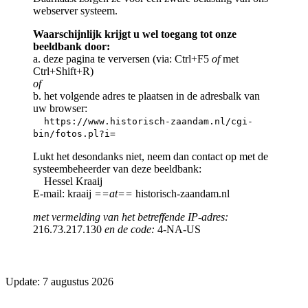
webserver systeem.
Waarschijnlijk krijgt u wel toegang tot onze
beeldbank door:
a. deze pagina te verversen (via: Ctrl+F5
of
met
Ctrl+Shift+R)
of
b. het volgende adres te plaatsen in de adresbalk van
uw browser:
https://www.historisch-zaandam.nl/cgi-
bin/fotos.pl?i=
Lukt het desondanks niet, neem dan contact op met de
systeembeheerder van deze beeldbank:
Hessel Kraaij
E-mail: kraaij
==at==
historisch-zaandam.nl
met vermelding van het betreffende IP-adres:
216.73.217.130
en de code:
4-NA-US
Update: 7 augustus 2026