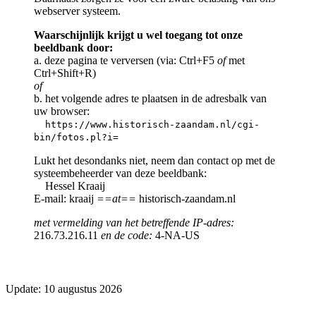
webserver systeem.
Waarschijnlijk krijgt u wel toegang tot onze
beeldbank door:
a. deze pagina te verversen (via: Ctrl+F5
of
met
Ctrl+Shift+R)
of
b. het volgende adres te plaatsen in de adresbalk van
uw browser:
https://www.historisch-zaandam.nl/cgi-
bin/fotos.pl?i=
Lukt het desondanks niet, neem dan contact op met de
systeembeheerder van deze beeldbank:
Hessel Kraaij
E-mail: kraaij
==at==
historisch-zaandam.nl
met vermelding van het betreffende IP-adres:
216.73.216.11
en de code:
4-NA-US
Update: 10 augustus 2026