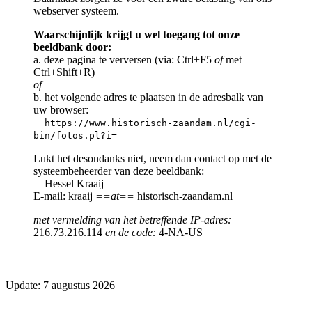
webserver systeem.
Waarschijnlijk krijgt u wel toegang tot onze
beeldbank door:
a. deze pagina te verversen (via: Ctrl+F5
of
met
Ctrl+Shift+R)
of
b. het volgende adres te plaatsen in de adresbalk van
uw browser:
https://www.historisch-zaandam.nl/cgi-
bin/fotos.pl?i=
Lukt het desondanks niet, neem dan contact op met de
systeembeheerder van deze beeldbank:
Hessel Kraaij
E-mail: kraaij
==at==
historisch-zaandam.nl
met vermelding van het betreffende IP-adres:
216.73.216.114
en de code:
4-NA-US
Update: 7 augustus 2026