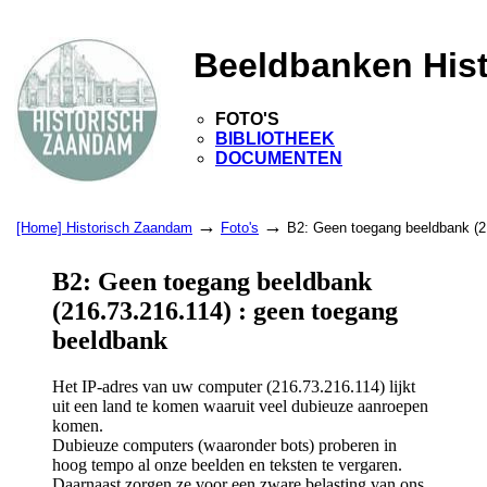
Beeldbanken His
FOTO'S
BIBLIOTHEEK
DOCUMENTEN
→
→
[Home] Historisch Zaandam
Foto's
B2: Geen toegang beeldbank (2
B2: Geen toegang beeldbank
(216.73.216.114) : geen toegang
beeldbank
Het IP-adres van uw computer (216.73.216.114) lijkt
uit een land te komen waaruit veel dubieuze aanroepen
komen.
Dubieuze computers (waaronder bots) proberen in
hoog tempo al onze beelden en teksten te vergaren.
Daarnaast zorgen ze voor een zware belasting van ons