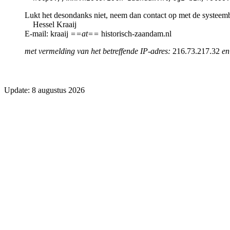
Lukt het desondanks niet, neem dan contact op met de systeem
Hessel Kraaij
E-mail: kraaij
==at==
historisch-zaandam.nl
met vermelding van het betreffende IP-adres:
216.73.217.32
en
Update: 8 augustus 2026