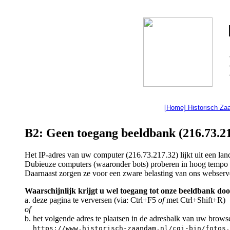
[Home] Historisch Z
B2: Geen toegang beeldbank (216.73.21
Het IP-adres van uw computer (216.73.217.32) lijkt uit een l
Dubieuze computers (waaronder bots) proberen in hoog tempo a
Daarnaast zorgen ze voor een zware belasting van ons webserv
Waarschijnlijk krijgt u wel toegang tot onze beeldbank doo
a. deze pagina te verversen (via: Ctrl+F5
of
met Ctrl+Shift+R)
of
b. het volgende adres te plaatsen in de adresbalk van uw brows
https://www.historisch-zaandam.nl/cgi-bin/fotos.