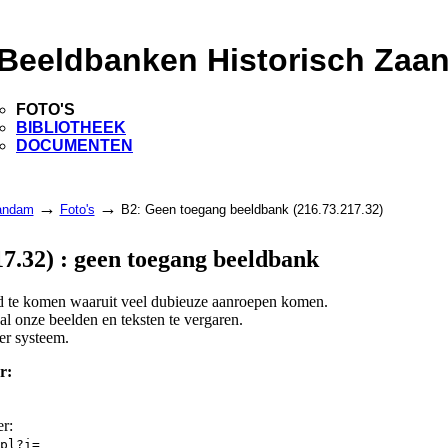
Beeldbanken Historisch Zaa
FOTO'S
BIBLIOTHEEK
DOCUMENTEN
→
→
aandam
Foto's
B2: Geen toegang beeldbank (216.73.217.32)
7.32) : geen toegang beeldbank
and te komen waaruit veel dubieuze aanroepen komen.
l onze beelden en teksten te vergaren.
er systeem.
r:
er:
pl?i=