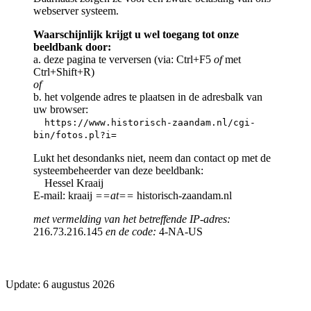
webserver systeem.
Waarschijnlijk krijgt u wel toegang tot onze
beeldbank door:
a. deze pagina te verversen (via: Ctrl+F5
of
met
Ctrl+Shift+R)
of
b. het volgende adres te plaatsen in de adresbalk van
uw browser:
https://www.historisch-zaandam.nl/cgi-
bin/fotos.pl?i=
Lukt het desondanks niet, neem dan contact op met de
systeembeheerder van deze beeldbank:
Hessel Kraaij
E-mail: kraaij
==at==
historisch-zaandam.nl
met vermelding van het betreffende IP-adres:
216.73.216.145
en de code:
4-NA-US
Update: 6 augustus 2026