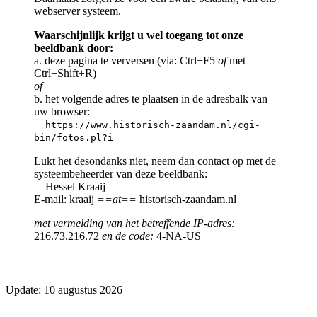
webserver systeem.
Waarschijnlijk krijgt u wel toegang tot onze
beeldbank door:
a. deze pagina te verversen (via: Ctrl+F5
of
met
Ctrl+Shift+R)
of
b. het volgende adres te plaatsen in de adresbalk van
uw browser:
https://www.historisch-zaandam.nl/cgi-
bin/fotos.pl?i=
Lukt het desondanks niet, neem dan contact op met de
systeembeheerder van deze beeldbank:
Hessel Kraaij
E-mail: kraaij
==at==
historisch-zaandam.nl
met vermelding van het betreffende IP-adres:
216.73.216.72
en de code:
4-NA-US
Update: 10 augustus 2026