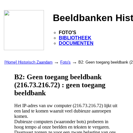
Beeldbanken His
FOTO'S
BIBLIOTHEEK
DOCUMENTEN
→
→
[Home] Historisch Zaandam
Foto's
B2: Geen toegang beeldbank (2
B2: Geen toegang beeldbank
(216.73.216.72) : geen toegang
beeldbank
Het IP-adres van uw computer (216.73.216.72) lijkt uit
een land te komen waaruit veel dubieuze aanroepen
komen.
Dubieuze computers (waaronder bots) proberen in
hoog tempo al onze beelden en teksten te vergaren.
Daarnaast zorgen ze voor een zware belasting van ons