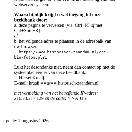
webserver systeem.
Waarschijnlijk krijgt u wel toegang tot onze
beeldbank door:
a. deze pagina te verversen (via: Ctrl+F5
of
met
Ctrl+Shift+R)
of
b. het volgende adres te plaatsen in de adresbalk van
uw browser:
https://www.historisch-zaandam.nl/cgi-
bin/fotos.pl?i=
Lukt het desondanks niet, neem dan contact op met de
systeembeheerder van deze beeldbank:
Hessel Kraaij
E-mail: kraaij
==at==
historisch-zaandam.nl
met vermelding van het betreffende IP-adres:
216.73.217.129
en de code:
4-NA-US
Update: 7 augustus 2026