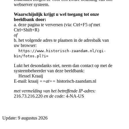
webserver systeem.
Waarschijnlijk krijgt u wel toegang tot onze
beeldbank door:
a. deze pagina te verversen (via: Ctrl+F5
of
met
Ctrl+Shift+R)
of
b. het volgende adres te plaatsen in de adresbalk van
uw browser:
https://www.historisch-zaandam.nl/cgi-
bin/fotos.pl?i=
Lukt het desondanks niet, neem dan contact op met de
systeembeheerder van deze beeldbank:
Hessel Kraaij
E-mail: kraaij
==at==
historisch-zaandam.nl
met vermelding van het betreffende IP-adres:
216.73.216.220
en de code:
4-NA-US
Update: 9 augustus 2026