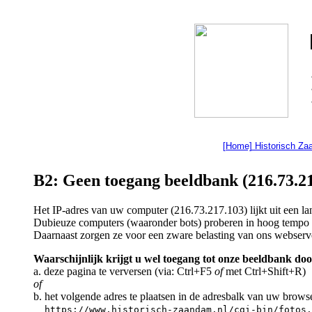
[Home] Historisch Z
B2: Geen toegang beeldbank (216.73.21
Het IP-adres van uw computer (216.73.217.103) lijkt uit een 
Dubieuze computers (waaronder bots) proberen in hoog tempo a
Daarnaast zorgen ze voor een zware belasting van ons webserv
Waarschijnlijk krijgt u wel toegang tot onze beeldbank doo
a. deze pagina te verversen (via: Ctrl+F5
of
met Ctrl+Shift+R)
of
b. het volgende adres te plaatsen in de adresbalk van uw brows
https://www.historisch-zaandam.nl/cgi-bin/fotos.