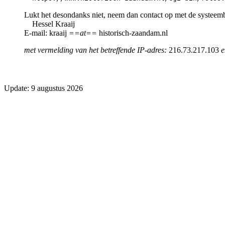
Lukt het desondanks niet, neem dan contact op met de systeem
Hessel Kraaij
E-mail: kraaij
==at==
historisch-zaandam.nl
met vermelding van het betreffende IP-adres:
216.73.217.103
e
Update: 9 augustus 2026