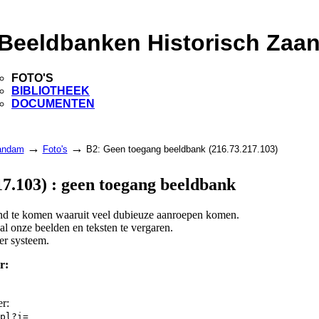
Beeldbanken Historisch Zaa
FOTO'S
BIBLIOTHEEK
DOCUMENTEN
→
→
aandam
Foto's
B2: Geen toegang beeldbank (216.73.217.103)
7.103) : geen toegang beeldbank
land te komen waaruit veel dubieuze aanroepen komen.
l onze beelden en teksten te vergaren.
er systeem.
r:
er:
pl?i=