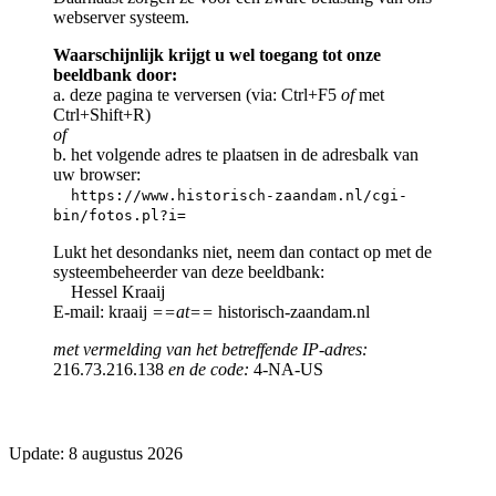
webserver systeem.
Waarschijnlijk krijgt u wel toegang tot onze
beeldbank door:
a. deze pagina te verversen (via: Ctrl+F5
of
met
Ctrl+Shift+R)
of
b. het volgende adres te plaatsen in de adresbalk van
uw browser:
https://www.historisch-zaandam.nl/cgi-
bin/fotos.pl?i=
Lukt het desondanks niet, neem dan contact op met de
systeembeheerder van deze beeldbank:
Hessel Kraaij
E-mail: kraaij
==at==
historisch-zaandam.nl
met vermelding van het betreffende IP-adres:
216.73.216.138
en de code:
4-NA-US
Update: 8 augustus 2026