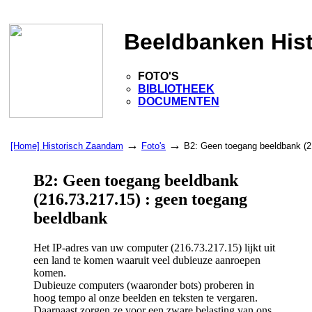
Beeldbanken His
FOTO'S
BIBLIOTHEEK
DOCUMENTEN
→
→
[Home] Historisch Zaandam
Foto's
B2: Geen toegang beeldbank (2
B2: Geen toegang beeldbank
(216.73.217.15) : geen toegang
beeldbank
Het IP-adres van uw computer (216.73.217.15) lijkt uit
een land te komen waaruit veel dubieuze aanroepen
komen.
Dubieuze computers (waaronder bots) proberen in
hoog tempo al onze beelden en teksten te vergaren.
Daarnaast zorgen ze voor een zware belasting van ons