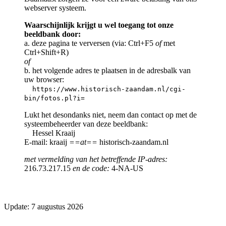
webserver systeem.
Waarschijnlijk krijgt u wel toegang tot onze
beeldbank door:
a. deze pagina te verversen (via: Ctrl+F5
of
met
Ctrl+Shift+R)
of
b. het volgende adres te plaatsen in de adresbalk van
uw browser:
https://www.historisch-zaandam.nl/cgi-
bin/fotos.pl?i=
Lukt het desondanks niet, neem dan contact op met de
systeembeheerder van deze beeldbank:
Hessel Kraaij
E-mail: kraaij
==at==
historisch-zaandam.nl
met vermelding van het betreffende IP-adres:
216.73.217.15
en de code:
4-NA-US
Update: 7 augustus 2026