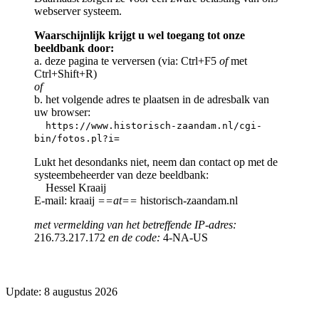
webserver systeem.
Waarschijnlijk krijgt u wel toegang tot onze
beeldbank door:
a. deze pagina te verversen (via: Ctrl+F5
of
met
Ctrl+Shift+R)
of
b. het volgende adres te plaatsen in de adresbalk van
uw browser:
https://www.historisch-zaandam.nl/cgi-
bin/fotos.pl?i=
Lukt het desondanks niet, neem dan contact op met de
systeembeheerder van deze beeldbank:
Hessel Kraaij
E-mail: kraaij
==at==
historisch-zaandam.nl
met vermelding van het betreffende IP-adres:
216.73.217.172
en de code:
4-NA-US
Update: 8 augustus 2026