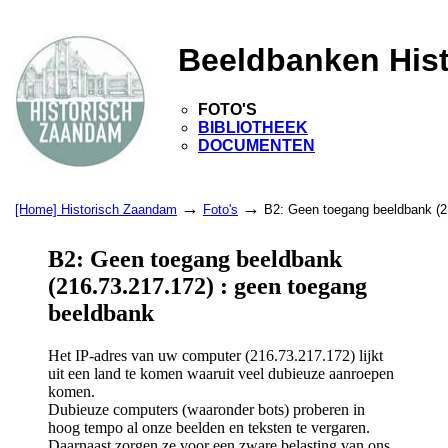
Beeldbanken His
FOTO'S
BIBLIOTHEEK
DOCUMENTEN
→
→
[Home] Historisch Zaandam
Foto's
B2: Geen toegang beeldbank (2
B2: Geen toegang beeldbank
(216.73.217.172) : geen toegang
beeldbank
Het IP-adres van uw computer (216.73.217.172) lijkt
uit een land te komen waaruit veel dubieuze aanroepen
komen.
Dubieuze computers (waaronder bots) proberen in
hoog tempo al onze beelden en teksten te vergaren.
Daarnaast zorgen ze voor een zware belasting van ons