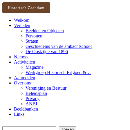
Historisch Zaandam
Welkom
Verhalen
Beelden en Objecten
Personen
Straten
Geschiedenis van de ambachtschool
De Oostzijde van 1896
Nieuws
Activiteiten
Magazine
Werkgroep Historisch Erfgoed &…
Aanmelden
Over ons
Vereniging en Bestuur
Beleidsplan
Privacy
ANBI
Beeldbanken
Links
Zoeken
Zoeken