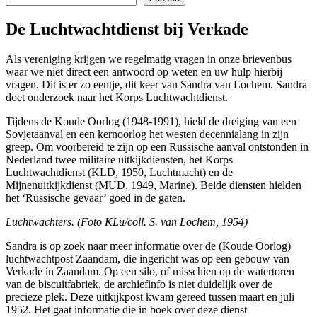
De Luchtwachtdienst bij Verkade
Als vereniging krijgen we regelmatig vragen in onze brievenbus
waar we niet direct een antwoord op weten en uw hulp hierbij
vragen. Dit is er zo eentje, dit keer van Sandra van Lochem. Sandra
doet onderzoek naar het Korps Luchtwachtdienst.
Tijdens de Koude Oorlog (1948-1991), hield de dreiging van een
Sovjetaanval en een kernoorlog het westen decennialang in zijn
greep.
Om voorbereid te zijn op een Russische aanval ontstonden in
Nederland twee militaire uitkijkdiensten, het Korps
Luchtwachtdienst (KLD, 1950, Luchtmacht) en de
Mijnenuitkijkdienst (MUD, 1949, Marine). Beide diensten hielden
het ‘Russische gevaar’ goed in de gaten.
Luchtwachters. (Foto KLu/coll. S. van Lochem, 1954)
Sandra is op zoek naar meer informatie over de (Koude Oorlog)
luchtwachtpost Zaandam, die ingericht was op een gebouw van
Verkade in Zaandam. Op een silo, of misschien op de watertoren
van de biscuitfabriek, de archiefinfo is niet duidelijk over de
precieze plek. Deze uitkijkpost kwam gereed tussen maart en juli
1952. Het gaat informatie die in boek over deze dienst