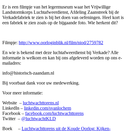
Er is een filmpje van het legermuseum waar het Vrijwillige
Landstormkorps Luchtafweerdienst, Afdeling Zaanstreek bij de
Verkadefabriek te zien is bij het doen van oefeningen. Heel kort is
een fabriek te zien zoals op de bijgaande foto. Wie herkent dit?
Filmpje:
http://www.oorloginblik.nl/film/niod/2759782
En wie is bekend met deze luchtafweerdienst bij Verkade? Alle
informatie is welkom en kan bij ons afgeleverd worden op ons e-
mailadres:
info@historisch-zaandam.nl
Bij voorbaat dank voor uw medewerking.
Voor meer informatie:
Website –
luchtwachttorens.nl
LinkedIn –
linkedin.com/svanlochem
Facebook –
facebook.com/luchtwachttorens
Twitter –
@luchtwachtKLD
Boek –
Luchtwachttorens uit de Koude Oorlog:
Kijken-