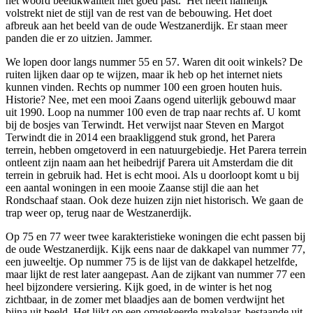
het woord beeldkwaliteit niet goed past. Het heeft namelijk
volstrekt niet de stijl van de rest van de bebouwing. Het doet
afbreuk aan het beeld van de oude Westzanerdijk. Er staan meer
panden die er zo uitzien. Jammer.
We lopen door langs nummer 55 en 57. Waren dit ooit winkels? De
ruiten lijken daar op te wijzen, maar ik heb op het internet niets
kunnen vinden. Rechts op nummer 100 een groen houten huis.
Historie? Nee, met een mooi Zaans ogend uiterlijk gebouwd maar
uit 1990. Loop na nummer 100 even de trap naar rechts af. U komt
bij de bosjes van Terwindt. Het verwijst naar Steven en Margot
Terwindt die in 2014 een braakliggend stuk grond, het Parera
terrein, hebben omgetoverd in een natuurgebiedje. Het Parera terrein
ontleent zijn naam aan het heibedrijf Parera uit Amsterdam die dit
terrein in gebruik had. Het is echt mooi. Als u doorloopt komt u bij
een aantal woningen in een mooie Zaanse stijl die aan het
Rondschaaf staan. Ook deze huizen zijn niet historisch. We gaan de
trap weer op, terug naar de Westzanerdijk.
Op 75 en 77 weer twee karakteristieke woningen die echt passen bij
de oude Westzanerdijk. Kijk eens naar de dakkapel van nummer 77,
een juweeltje. Op nummer 75 is de lijst van de dakkapel hetzelfde,
maar lijkt de rest later aangepast. Aan de zijkant van nummer 77 een
heel bijzondere versiering. Kijk goed, in de winter is het nog
zichtbaar, in de zomer met blaadjes aan de bomen verdwijnt het
bijna uit beeld. Het lijkt op een omgekeerde makelaar, bestaande uit