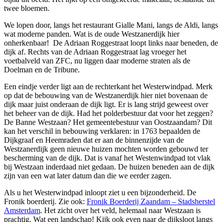
twee bloemen.
We lopen door, langs het restaurant Gialle Mani, langs de Aldi, langs
wat moderne panden. Wat is de oude Westzanerdijk hier
onherkenbaar! De Adriaan Roggestraat loopt links naar beneden, de
dijk af. Rechts van de Adriaan Roggestraat lag vroeger het
voetbalveld van ZFC, nu liggen daar moderne straten als de
Doelman en de Tribune.
Een eindje verder ligt aan de rechterkant het Westerwindpad. Merk
op dat de bebouwing van de Westzanerdijk hier niet bovenaan de
dijk maar juist onderaan de dijk ligt. Er is lang strijd geweest over
het beheer van de dijk. Had het polderbestuur dat voor het zeggen?
De Banne Westzaan? Het gemeentebestuur van Oostzaandam? Dit
kan het verschil in bebouwing verklaren: in 1763 bepaalden de
Dijkgraaf en Heemraden dat er aan de binnenzijde van de
Westzanerdijk geen nieuwe huizen mochten worden gebouwd ter
bescherming van de dijk. Dat is vanaf het Westenwindpad tot vlak
bij Westzaan inderdaad niet gedaan. De huizen beneden aan de dijk
zijn van een wat later datum dan die we eerder zagen.
Als u het Westerwindpad inloopt ziet u een bijzonderheid. De
Fronik boerderij. Zie ook:
Fronik Boerderij Zaandam – Stadsherstel
Amsterdam
. Het zicht over het veld, helemaal naar Westzaan is
prachtig. Wat een landschap! Kijk ook even naar de dijksloot langs