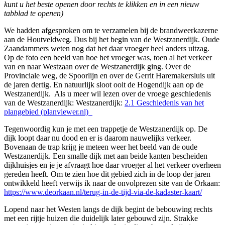
kunt u het beste openen door rechts te klikken en in een nieuw
tabblad te openen)
We hadden afgesproken om te verzamelen bij de brandweerkazerne
aan de Houtveldweg. Dus bij het begin van de Westzanerdijk. Oude
Zaandammers weten nog dat het daar vroeger heel anders uitzag.
Op de foto een beeld van hoe het vroeger was, toen al het verkeer
van en naar Westzaan over de Westzanerdijk ging. Over de
Provinciale weg, de Spoorlijn en over de Gerrit Haremakersluis uit
de jaren dertig. En natuurlijk sloot ooit de Hogendijk aan op de
Westzanerdijk. Als u meer wil lezen over de vroege geschiedenis
van de Westzanerdijk: Westzanerdijk:
2.1 Geschiedenis van het
plangebied (planviewer.nl)
Tegenwoordig kun je met een trappetje de Westzanerdijk op. De
dijk loopt daar nu dood en er is daarom nauwelijks verkeer.
Bovenaan de trap krijg je meteen weer het beeld van de oude
Westzanerdijk. Een smalle dijk met aan beide kanten bescheiden
dijkhuisjes en je je afvraagt hoe daar vroeger al het verkeer overheen
gereden heeft. Om te zien hoe dit gebied zich in de loop der jaren
ontwikkeld heeft verwijs ik naar de onvolprezen site van de Orkaan:
https://www.deorkaan.nl/terug-in-de-tijd-via-de-kadaster-kaart/
Lopend naar het Westen langs de dijk begint de bebouwing rechts
met een rijtje huizen die duidelijk later gebouwd zijn. Strakke