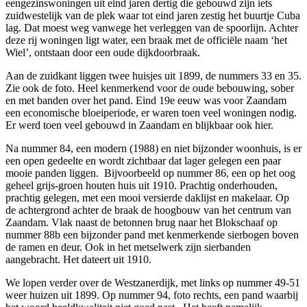
eengezinswoningen uit eind jaren dertig die gebouwd zijn iets
zuidwestelijk van de plek waar tot eind jaren zestig het buurtje Cuba
lag. Dat moest weg vanwege het verleggen van de spoorlijn. Achter
deze rij woningen ligt water, een braak met de officiële naam ‘het
Wiel’, ontstaan door een oude dijkdoorbraak.
Aan de zuidkant liggen twee huisjes uit 1899, de nummers 33 en 35.
Zie ook de foto. Heel kenmerkend voor de oude bebouwing, sober
en met banden over het pand. Eind 19e eeuw was voor Zaandam
een economische bloeiperiode, er waren toen veel woningen nodig.
Er werd toen veel gebouwd in Zaandam en blijkbaar ook hier.
Na nummer 84, een modern (1988) en niet bijzonder woonhuis, is er
een open gedeelte en wordt zichtbaar dat lager gelegen een paar
mooie panden liggen. Bijvoorbeeld op nummer 86, een op het oog
geheel grijs-groen houten huis uit 1910. Prachtig onderhouden,
prachtig gelegen, met een mooi versierde daklijst en makelaar. Op
de achtergrond achter de braak de hoogbouw van het centrum van
Zaandam. Vlak naast de betonnen brug naar het Blokschaaf op
nummer 88b een bijzonder pand met kenmerkende sierbogen boven
de ramen en deur. Ook in het metselwerk zijn sierbanden
aangebracht. Het dateert uit 1910.
We lopen verder over de Westzanerdijk, met links op nummer 49-51
weer huizen uit 1899. Op nummer 94, foto rechts, een pand waarbij