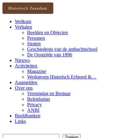
Historisch Zaandam
Welkom
Verhalen
Beelden en Objecten
Personen
Straten
Geschiedenis van de ambachtschool
De Oostzijde van 1896
Nieuws
Activiteiten
Magazine
Werkgroep Historisch Erfgoed &…
Aanmelden
Over ons
Vereniging en Bestuur
Beleidsplan
Privacy
ANBI
Beeldbanken
Links
Zoeken
Zoeken