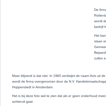
De firm
Rotterda
wordt d
bedrijf
Het kan
staan e
Gemeens
Bejaard
zullen 
Maar blijvend is dat niet. In 1960 verdwijnt de naam Avis uit d
wordt de firma overgenomen door de N.V. Handelsmaatschappi
Hoppenstedt in Amsterdam.
Het is bij deze foto wel te zien dat als er geen onderhoud meer 
achteruit gaat.