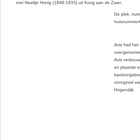
met Neeltje Honig (1848-1933) uit Koog aan de Zaan.
De plek, num
huisnummerk
Avis had het 
overgenomen
Avis verbouw
en plaatste 
kantoorgebou
voorgevel va
Hogendijk.