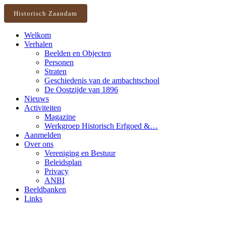
Historisch Zaandam
Welkom
Verhalen
Beelden en Objecten
Personen
Straten
Geschiedenis van de ambachtschool
De Oostzijde van 1896
Nieuws
Activiteiten
Magazine
Werkgroep Historisch Erfgoed &…
Aanmelden
Over ons
Vereniging en Bestuur
Beleidsplan
Privacy
ANBI
Beeldbanken
Links