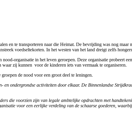
len en te transporteren naar die Heimat. De bevrijding was nog maar 
streek voedseltekorten. In het westen van het land dreigt zelfs honger
nood-organisatie in het leven geroepen. Deze organisatie probeert ee
 waar zij kunnen voor de kinderen iets van vermaak te organiseren.
e groepen de nood voor een groot deel te leningen.
- en ondergrondse activiteiten door elkaar. De Binnenlandse Strijdkrac
ijders die voorzien zijn van legale ambtelijke opdrachten met handte
organisatie voor een eerlijke verdeling van de schaarse goederen, waa