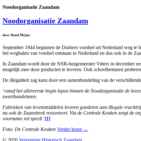
Noodorganisatie Zaandam
Noodorganisatie Zaandam
door Ruud Meijns
September 1944 beginnen de Duitsers voedsel uit Nederland weg te ha
het weghalen van voedsel ontstaan in Nederland en dus ook in de Zaan
In Zaandam wordt door de NSB-burgemeester Vitters in december een 
mogelijk mee door producten te leveren. Ook schoolbesturen proberen
De illegaliteit zag kans door een samenbundeling van de verschillend
‘
vanaf het allereerste begin lopen binnen de Noodorganisatie de boven
zwarthandelaren.
Fabrieken van levensmiddelen leveren goederen aan illegale vrachtr
nu ook de Zaanstreek ressorteert. Via de Centrale Keuken zorgt de 
voorname rol speelt.’
[1]
Foto: D
e
Centrale Keuken
Verder lezen
→
© 2026
Vereniging Historisch Zaandam