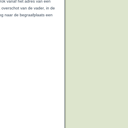
rok vanaf het adres van een
k overschot van de vader, in de
weg naar de begraafplaats een