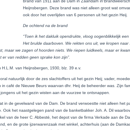
brand van 1911 aan de Dam in Zaandam in‘Brandweersche
Heijnsbergen. Deze brand was niet alleen groot wat omva
ook door het overlijden van 6 personen uit het gezin Heij.
De ochtend na de brand
“Toen ik het dakluik opendrukte, vloog oogenblikkelijk ee
Het brulde daarboven. We rekten ons uit, we kropen naar h
t, maar we zagen of hoorden niets. We riepen luidkeels, maar er kw
er van redden geen sprake kon zijn”.
 H.L.M. van Heijnsbergen, 1930, blz. 39 e.v.
ral natuurlijk door de zes slachtoffers uit het gezin Heij; vader, moede
 in café de Nieuwe Beurs waarvan dhr. Heij de beheerder was. Zijn fam
 jongens uit het gezin wisten aan de vuurzee te ontsnappen.
at in de gevelwand van de Dam. De brand verwoestte niet alleen het p
e. Ook het naastgelegen pand van de banketbakker Joh. A. Dil waarbov
kel van de heer C. Abbesté, het depot van de firma Verkade aan de 
pand, en de grote ijzerwarenzaak met winkel, achterhuis (aan de Damk