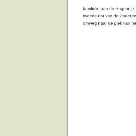
familielid aan de Hogendijk
tweede dat van de kinderen
omweg naar de plek van het