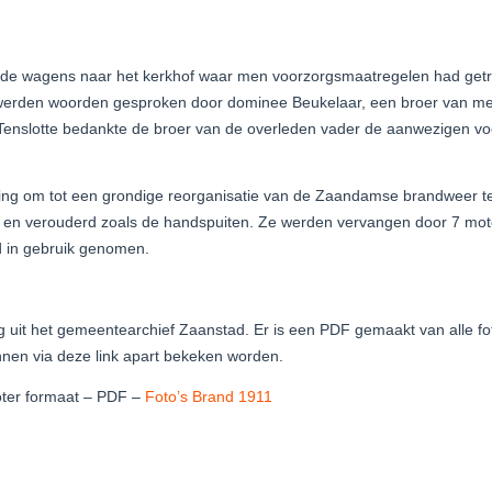
e de wagens naar het kerkhof waar men voorzorgsmaatregelen had ge
 werden woorden gesproken door dominee Beukelaar, een broer van me
Tenslotte bedankte de broer van de overleden vader de aanwezigen voo
ing om tot een grondige reorganisatie van de Zaandamse brandweer 
 en verouderd zoals de handspuiten. Ze werden vervangen door 7 mot
d in gebruik genomen.
tig uit het gemeentearchief Zaanstad. Er is een PDF gemaakt van alle fo
en via deze link apart bekeken worden.
roter formaat – PDF –
Foto’s Brand 1911