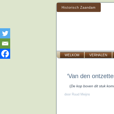
Historisch Zaandam
WELKOM
VERHALEN
‘Van den ontzett
(
De kop boven dit stuk komt
door Ruud Meijns