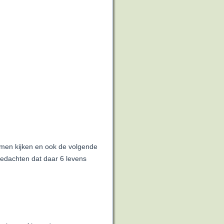
men kijken en ook de volgende
edachten dat daar 6 levens