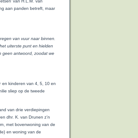
tsen’ van H.L.M. van
ng aan panden betreft, maar
n regen van vuur naar binnen.
et uiterste punt en hielden
am geen antwoord, zoodat we
r en kinderen van 4, 5, 10 en
ilie sliep op de tweede
and van drie verdiepingen
en dhr. K. van Drunen z’n
Dam, met bovenwoning van de
ade) en woning van de