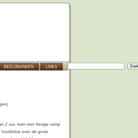
Zoeken
Zoe
BEELDBANKEN
LINKS
rgen
)
er 2 uur, toen een hevige ramp
 hoofdstuk over de grote