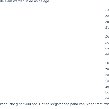
 de Dam werden in de as gelegd.
Ee
br
zo
Be
Da
he
da
ee
He
zo
na
(l
ze
bo
de
kade, sloeg het vuur toe. Het de leegstaande pand van Singer met twe