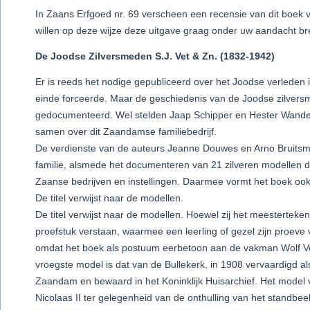
In Zaans Erfgoed nr. 69 verscheen een recensie van dit boek
willen op deze wijze deze uitgave graag onder uw aandacht b
De Joodse Zilversmeden S.J. Vet & Zn. (1832-1942)
Er is reeds het nodige gepubliceerd over het Joodse verleden
einde forceerde. Maar de geschiedenis van de Joodse zilversm
gedocumenteerd. Wel stelden Jaap Schipper en Hester Wandel
samen over dit Zaandamse familiebedrijf.
De verdienste van de auteurs Jeanne Douwes en Arno Bruitsma
familie, alsmede het documenteren van 21 zilveren modellen d
Zaanse bedrijven en instellingen. Daarmee vormt het boek ook
De titel verwijst naar de modellen.
De titel verwijst naar de modellen. Hoewel zij het meesterte
proefstuk verstaan, waarmee een leerling of gezel zijn proe
omdat het boek als postuum eerbetoon aan de vakman Wolf 
vroegste model is dat van de Bullekerk, in 1908 vervaardigd a
Zaandam en bewaard in het Koninklijk Huisarchief. Het model v
Nicolaas II ter gelegenheid van de onthulling van het standbe