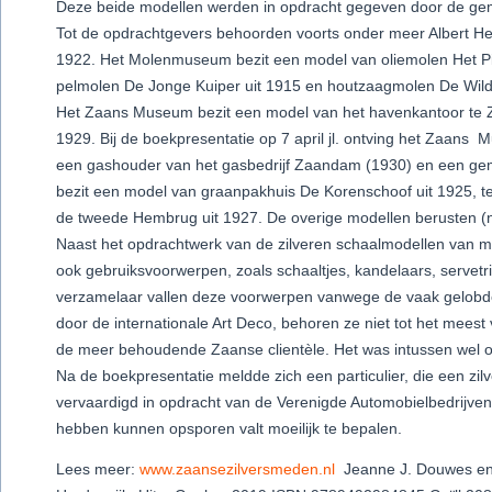
Deze beide modellen werden in opdracht gegeven door de g
Tot de opdrachtgevers behoorden voorts onder meer Albert Hei
1922. Het Molenmuseum bezit een model van oliemolen Het Pi
pelmolen De Jonge Kuiper uit 1915 en houtzaagmolen De Wildebo
Het Zaans Museum bezit een model van het havenkantoor te 
1929. Bij de boekpresentatie op 7 april jl. ontving het Zaans 
een gashouder van het gasbedrijf Zaandam (1930) en een gem
bezit een model van graanpakhuis De Korenschoof uit 1925, t
de tweede Hembrug uit 1927. De overige modellen berusten (nog)
Naast het opdrachtwerk van de zilveren schaalmodellen van 
ook gebruiksvoorwerpen, zoals schaaltjes, kandelaars, servetri
verzamelaar vallen deze voorwerpen vanwege de vaak gelobde
door de internationale Art Deco, behoren ze niet tot het mees
de meer behoudende Zaanse clientèle. Het was intussen wel o
Na de boekpresentatie meldde zich een particulier, die een zi
vervaardigd in opdracht van de Verenigde Automobielbedrijv
hebben kunnen opsporen valt moeilijk te bepalen.
Lees meer:
www.zaansezilversmeden.nl
Jeanne J. Douwes en 