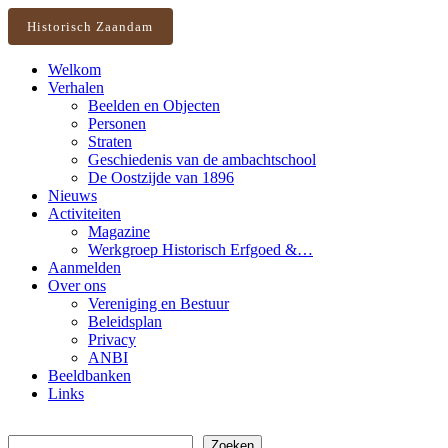
Historisch Zaandam
Welkom
Verhalen
Beelden en Objecten
Personen
Straten
Geschiedenis van de ambachtschool
De Oostzijde van 1896
Nieuws
Activiteiten
Magazine
Werkgroep Historisch Erfgoed &…
Aanmelden
Over ons
Vereniging en Bestuur
Beleidsplan
Privacy
ANBI
Beeldbanken
Links
Zoeken
Zoeken