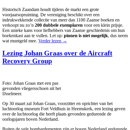
Historisch Zaandam houdt tijdens de markt een grote
voorjaarsopruiming. De vereniging beschikt over een
indrukwekkende collectie van meer dan 1100 Zaanse boeken en
verkoopt nu zo’n
200 dubbele exemplaren
voor een klein prijsje.
Een unieke kans voor liefhebbers van Zaanse geschiedenis om hun
boekenkast aan te vullen. Let op:
pinnen is niet mogelijk
, dus neem
wat muntgeld mee.
Verder lezen
→
Lezing Johan Graas over de Aircraft
Recovery Group
Foto: Johan Graas met een pas
gevonden vliegersschoen uit het
IJsselmeer.
Op 30 maart zal Johan Graas, voorzitter en oprichter van het
luchtoorlog museum Fort Veldhuis in Heemskerk, een lezing geven
over de luchtoorlog die heeft plaats gevonden gedurende de
oorlogsjaren boven Nederland.
Buiten de vele bombardementen zijn er boven Nederland gedurende