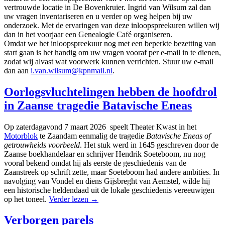
vertrouwde locatie in De Bovenkruier. Ingrid van Wilsum zal dan
uw vragen inventariseren en u verder op weg helpen bij uw
onderzoek. Met de ervaringen van deze inloopspreekuren willen wij
dan in het voorjaar een Genealogie Café organiseren.
Omdat we het inloopspreekuur nog met een beperkte bezetting van
start gaan is het handig om uw vragen vooraf per e-mail in te dienen,
zodat wij alvast wat voorwerk kunnen verrichten. Stuur uw e-mail
dan aan
i.van.wilsum@kpnmail.nl
.
Oorlogsvluchtelingen hebben de hoofdrol
in Zaanse tragedie Batavische Eneas
Op zaterdagavond 7 maart 2026 speelt Theater Kwast in het
Motorblok
te Zaandam eenmalig de tragedie
Batavische Eneas of
getrouwheids voorbeeld
. Het stuk werd in 1645 geschreven door de
Zaanse boekhandelaar en schrijver Hendrik Soeteboom, nu nog
vooral bekend omdat hij als eerste de geschiedenis van de
Zaanstreek op schrift zette, maar Soeteboom had andere ambities. In
navolging van Vondel en diens Gijsbreght van Aemstel, wilde hij
een historische heldendaad uit de lokale geschiedenis vereeuwigen
op het toneel.
Verder lezen
→
Verborgen parels