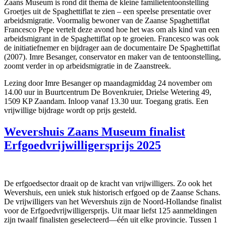
Zaans Museum is rond dit thema de kleine familietentoonstelling
Groetjes uit de Spaghettiflat te zien – een speelse presentatie over
arbeidsmigratie. Voormalig bewoner van de Zaanse Spaghettiflat
Francesco Pepe vertelt deze avond hoe het was om als kind van een
arbeidsmigrant in de Spaghettiflat op te groeien. Francesco was ook
de initiatiefnemer en bijdrager aan de documentaire De Spaghettiflat
(2007). Imre Besanger, conservator en maker van de tentoonstelling,
zoomt verder in op arbeidsmigratie in de Zaanstreek.
Lezing door Imre Besanger op maandagmiddag 24 november om
14.00 uur in Buurtcentrum De Bovenkruier, Drielse Wetering 49,
1509 KP Zaandam. Inloop vanaf 13.30 uur. Toegang gratis. Een
vrijwillige bijdrage wordt op prijs gesteld.
Wevershuis Zaans Museum finalist
Erfgoedvrijwilligersprijs 2025
De erfgoedsector draait op de kracht van vrijwilligers. Zo ook het
Wevershuis, een uniek stuk historisch erfgoed op de Zaanse Schans.
De vrijwilligers van het Wevershuis zijn de Noord-Hollandse finalist
voor de Erfgoedvrijwilligersprijs. Uit maar liefst 125 aanmeldingen
zijn twaalf finalisten geselecteerd—één uit elke provincie. Tussen 1