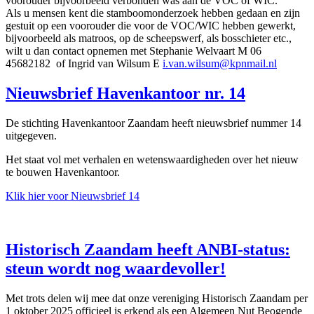
voorouder bijvoorbeeld verbonden was aan de VOC of WIC.
Als u mensen kent die stamboomonderzoek hebben gedaan en zijn
gestuit op een voorouder die voor de VOC/WIC hebben gewerkt,
bijvoorbeeld als matroos, op de scheepswerf, als bosschieter etc.,
wilt u dan contact opnemen met Stephanie Welvaart M 06
45682182 of Ingrid van Wilsum E
i.van.wilsum@kpnmail.nl
Nieuwsbrief Havenkantoor nr. 14
De stichting Havenkantoor Zaandam heeft nieuwsbrief nummer 14
uitgegeven.
Het staat vol met verhalen en wetenswaardigheden over het nieuw
te bouwen Havenkantoor.
Klik hier voor Nieuwsbrief 14
Historisch Zaandam heeft ANBI-status:
steun wordt nog waardevoller!
Met trots delen wij mee dat onze vereniging Historisch Zaandam per
1 oktober 2025 officieel is erkend als een Algemeen Nut Beogende