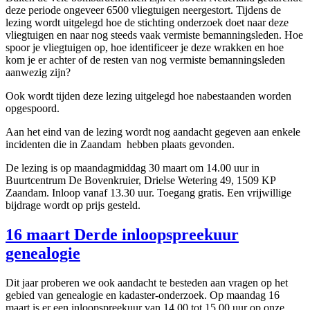
deze periode ongeveer 6500 vliegtuigen neergestort. Tijdens de
lezing wordt uitgelegd hoe de stichting onderzoek doet naar deze
vliegtuigen en naar nog steeds vaak vermiste bemanningsleden. Hoe
spoor je vliegtuigen op, hoe identificeer je deze wrakken en hoe
kom je er achter of de resten van nog vermiste bemanningsleden
aanwezig zijn?
Ook wordt tijden deze lezing uitgelegd hoe nabestaanden worden
opgespoord.
Aan het eind van de lezing wordt nog aandacht gegeven aan enkele
incidenten die in Zaandam hebben plaats gevonden.
De lezing is op maandagmiddag 30 maart om 14.00 uur in
Buurtcentrum De Bovenkruier, Drielse Wetering 49, 1509 KP
Zaandam. Inloop vanaf 13.30 uur. Toegang gratis. Een vrijwillige
bijdrage wordt op prijs gesteld.
16 maart Derde inloopspreekuur
genealogie
Dit jaar proberen we ook aandacht te besteden aan vragen op het
gebied van genealogie en kadaster-onderzoek. Op maandag 16
maart is er een inloopspreekuur van 14.00 tot 15.00 uur op onze