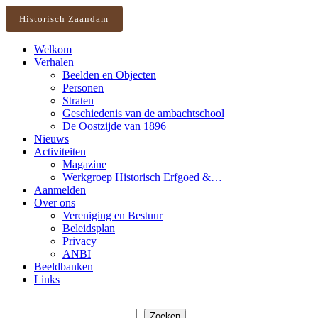
Historisch Zaandam
Welkom
Verhalen
Beelden en Objecten
Personen
Straten
Geschiedenis van de ambachtschool
De Oostzijde van 1896
Nieuws
Activiteiten
Magazine
Werkgroep Historisch Erfgoed &…
Aanmelden
Over ons
Vereniging en Bestuur
Beleidsplan
Privacy
ANBI
Beeldbanken
Links
Zoeken
Zoeken