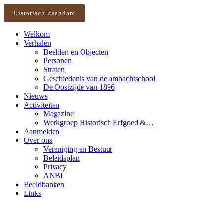
Historisch Zaandam
Welkom
Verhalen
Beelden en Objecten
Personen
Straten
Geschiedenis van de ambachtschool
De Oostzijde van 1896
Nieuws
Activiteiten
Magazine
Werkgroep Historisch Erfgoed &…
Aanmelden
Over ons
Vereniging en Bestuur
Beleidsplan
Privacy
ANBI
Beeldbanken
Links