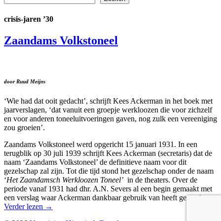
crisis-jaren ’30
Zaandams Volkstoneel
door Ruud Meijns
‘Wie had dat ooit gedacht’, schrijft Kees Ackerman in het boek met
jaarverslagen, ‘dat vanuit een groepje werkloozen die voor zichzelf
en voor anderen toneeluitvoeringen gaven, nog zulk een vereeniging
zou groeien’.
Zaandams Volkstoneel werd opgericht 15 januari 1931. In een
terugblik op 30 juli 1939 schrijft Kees Ackerman (secretaris) dat de
naam ‘Zaandams Volkstoneel’ de definitieve naam voor dit
gezelschap zal zijn. Tot die tijd stond het gezelschap onder de naam
‘
Het Zaandamsch Werkloozen Toneel’
in de theaters. Over de
periode vanaf 1931 had dhr. A.N. Severs al een begin gemaakt met
een verslag waar Ackerman dankbaar gebruik van heeft gemaakt.
Verder lezen
→