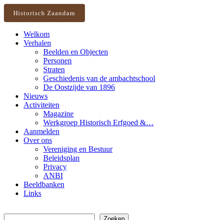
Historisch Zaandam
Welkom
Verhalen
Beelden en Objecten
Personen
Straten
Geschiedenis van de ambachtschool
De Oostzijde van 1896
Nieuws
Activiteiten
Magazine
Werkgroep Historisch Erfgoed &…
Aanmelden
Over ons
Vereniging en Bestuur
Beleidsplan
Privacy
ANBI
Beeldbanken
Links
Zoeken
Zoeken