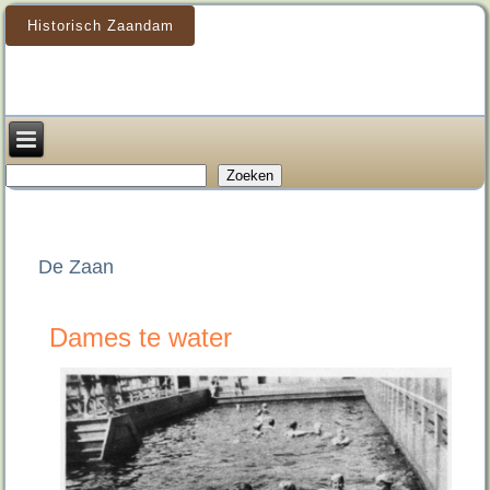
Historisch Zaandam
Zoeken
Zoeken
De Zaan
Dames te water