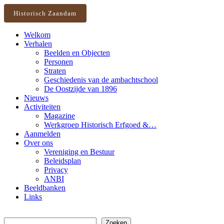
Historisch Zaandam
Welkom
Verhalen
Beelden en Objecten
Personen
Straten
Geschiedenis van de ambachtschool
De Oostzijde van 1896
Nieuws
Activiteiten
Magazine
Werkgroep Historisch Erfgoed &…
Aanmelden
Over ons
Vereniging en Bestuur
Beleidsplan
Privacy
ANBI
Beeldbanken
Links
Zoeken
Zoeken